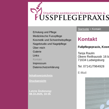
Startseite
>
Kontakt
Erholung und Pflege
Medizinische Fusspflege
Kontakt
Kosmetik und Schoenheitspflege
Nagelstudio und Nagelpflege
Fußpflegepraxis, Kosm
Über mich
Galerie
Tanja Raulin
Links
Obere Reithausstr. 16 b
Kontakt
71634 Ludwigsburg
Impressum
Tel. 07141/7964928
Datenschutzerklärung
E-Mail
Inhaltsverzeichnis
Druckansicht
Letzte Änderung:
08.10.2025, 10:35