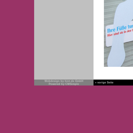
Webdesign by hint.de GmbH
« vorige Seite
Powered by CMSimple