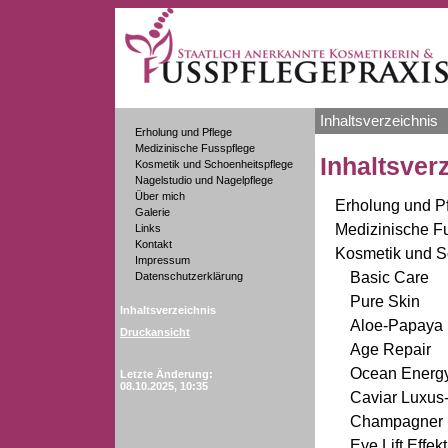
Inhaltsverzeichnis
Erholung und Pflege
Medizinische Fusspflege
Inhaltsver
Kosmetik und Schoenheitspflege
Nagelstudio und Nagelpflege
Über mich
Erholung und P
Galerie
Medizinische F
Links
Kontakt
Kosmetik und S
Impressum
Basic Care
Datenschutzerklärung
Pure Skin
Inhaltsverzeichnis
Aloe-Papaya
Druckansicht
Age Repair
Ocean Energ
Letzte Änderung:
08.10.2025, 10:35
Caviar Luxus
Champagner 
Eye Lift Effekt